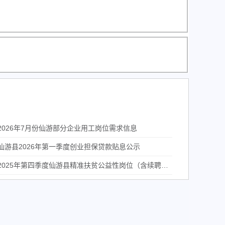
2026年7月份仙游部分企业用工岗位需求信息
仙游县2026年第一季度创业担保贷款贴息公示
2025年第四季度仙游县精准扶贫公益性岗位（含续聘、银发）（第一批）补贴情况公示