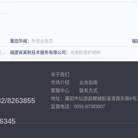
莆田华闽：
外贸业务员
福
员
福建省寅秋技术服务有限公司：
充电桩维护维修
关于我们
市场介绍
业务指南
客服中心
联系方式
地址：莆田市仙游县鲤城街道清源东路6号三
82/8263855
监督电话：0591-87383007
6345