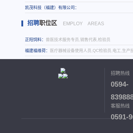
凯茂科技（福建）有限公司：
招聘
职位区
EMPLOY AREAS
正阳饲料：
兽医技术服务专员,销售代表,检验员
福建福维荷：
医疗器械设备使用人员,QC检验员,电工,生产技术
招聘热线
0594-
83988
客服热线
0591-9