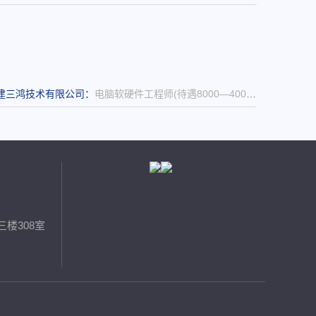
建三鸿技术有限公司：
电脑软硬件工程师(待遇8000—4000元/月+业绩提成+股权奖),商务部秘书(待遇8000-4000元/月+业绩提成+股权奖励),企业会计（待遇6000-4000元+业绩提成+股权奖励）,高校商务代
楼308室